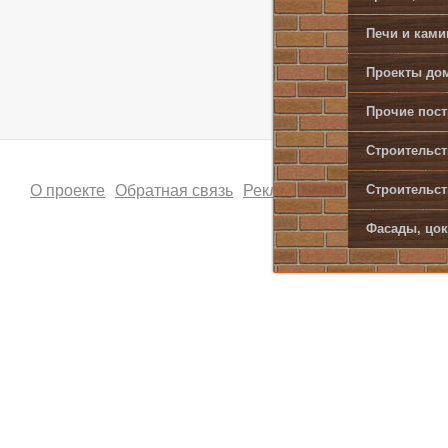
полимер
Печи и кам
28.07.201
Проекты дом
Прочие пост
Строительст
О проекте
Обратная связь
Рекламодателям
Поиск
В
Строительст
Фасады, цок