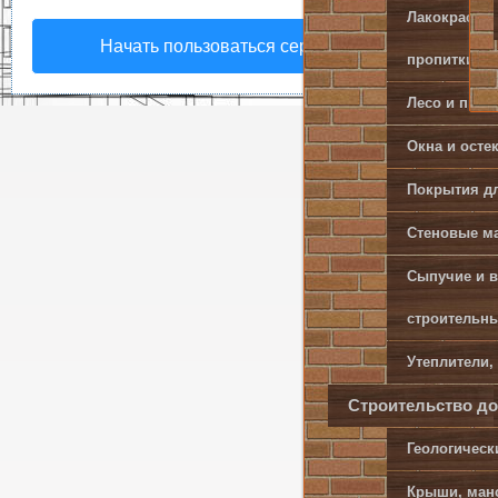
Лакокрасочн
Начать пользоваться сервисом
пропитки
Лесо и пил
Главная
/
Строитель
Окна и осте
Изоляцио
Покрытия д
Стеновые ма
Геотекс
Сыпучие и 
– облас
строительн
Утеплители,
Строительство до
Геологическ
промышл
Крыши, ман