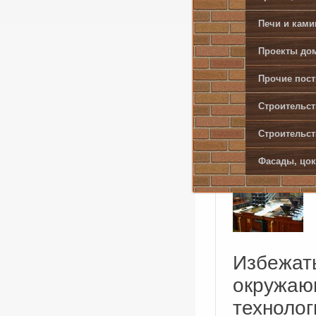
синтетич
Печи и кам
Каждый и
Проекты дом
06.10.201
Прочие пост
Строительст
Техноло
Строительст
предназ
Фасады, цок
Избежать
окружаю
технолог