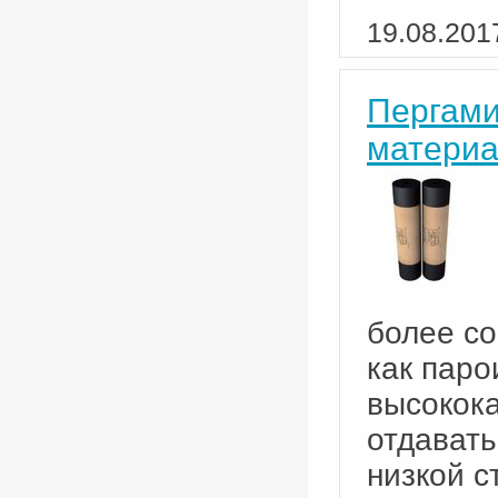
19.08.201
Пергами
материа
более с
как паро
высокок
отдавать
низкой с