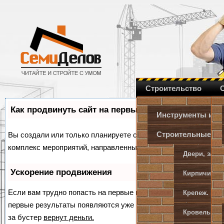
Строительство
Как продвинуть сайт на первые места?
Инструменты и о
Строительные и 
Вы создали или только планируете создать свой сайт, но не з
комплекс мероприятий, направленных на увеличение его пос
Двери, замк
Ускорение продвижения
Кирпичи, пе
Если вам трудно попасть на первые места в поиске самосто
Крепеж. Мет
первые результаты появляются уже в течение первых 7 дней. 
Кровельные
за бустер
вернут деньги.