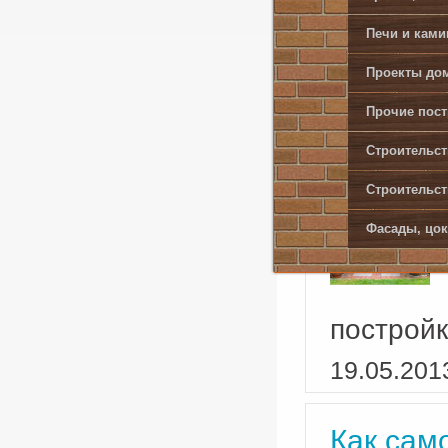
поэтому 
Печи и кам
областях
Проекты дом
20.05.201
Прочие пост
Строительст
Как пос
Строительст
Фасады, цок
построй
19.05.201
Как сам