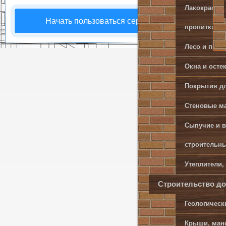
Лакокрасочн
Начать пользоваться сервисом
пропитки
Лесо и пил
Главная
/
Строитель
Окна и осте
участке
Покрытия д
Прочие по
Стеновые ма
Сыпучие и 
Строите
строительн
Утеплители,
Строительство до
Геологическ
или про
Крыши, ман