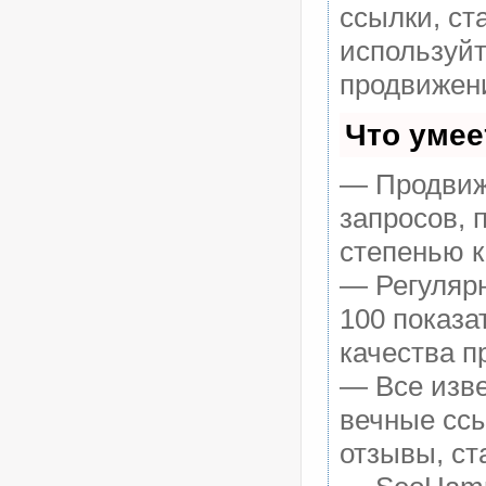
ссылки, ст
используй
продвижени
Что умее
— Продвиже
запросов, 
степенью к
— Регулярн
100 показа
качества п
— Все изв
вечные ссы
отзывы, ст