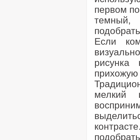
первом по
темный,
подобрат
Если ко
визуальн
рисунка 
прихожу
Традицио
мелкий 
восприним
выделит
контрасте
подобрать