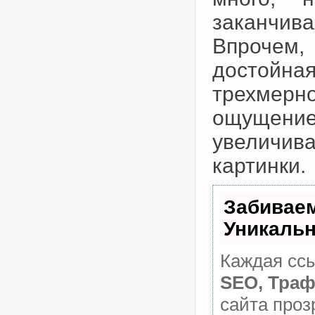
заканчи
Впрочем,
достойна
трехмер
ощущение
увеличи
картинки.
Забивае
Уникаль
Каждая ссы
SEO, Траф
сайта проз