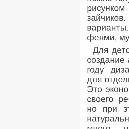
рисунко
зайчико
варианты.
феями, м
Для дет
создание 
году диз
для отдел
Это эконо
своего ре
но при э
натураль
много, 