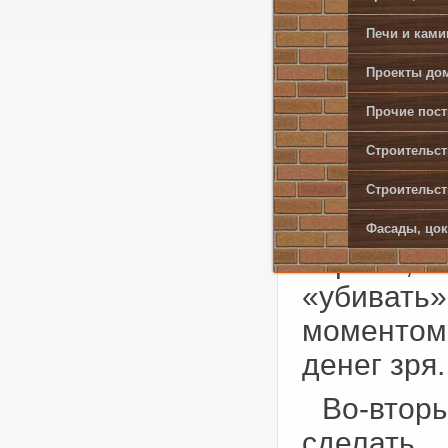
собой. Се
Печи и кам
того, как
Проекты дом
магазине
Прочие пост
при жела
онлайн з
Строительст
положить
Строительст
и вкуса. 
Фасады, цок
первых, 
«убиват
моментом,
денег зря.
Во-вторы
сделать 