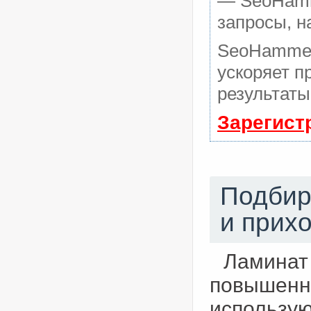
— SeoHamme
запросы, н
SeoHammer
ускоряет п
результаты
Зарегист
Подбир
и прих
Ламинат
повышенн
использую