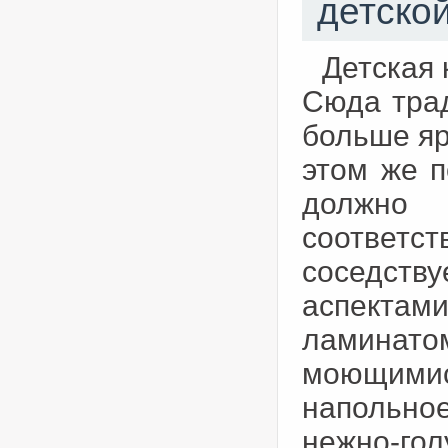
детско
Детская 
Сюда трад
больше яр
этом же 
должно
соответ
соседств
аспектам
ламинато
моющимис
напольно
нежно-го