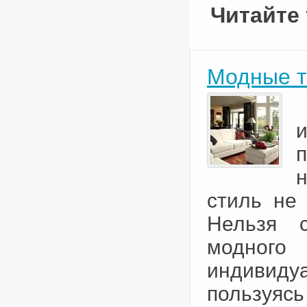
Читайте 
Модные т
н
стиль не 
Нельзя 
модног
индивидуа
пользуя