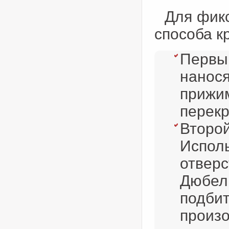
Для фик
способа к
Первы
нанося
прижим
перекр
Второй
Исполь
отверс
Дюбель
подбит
произо