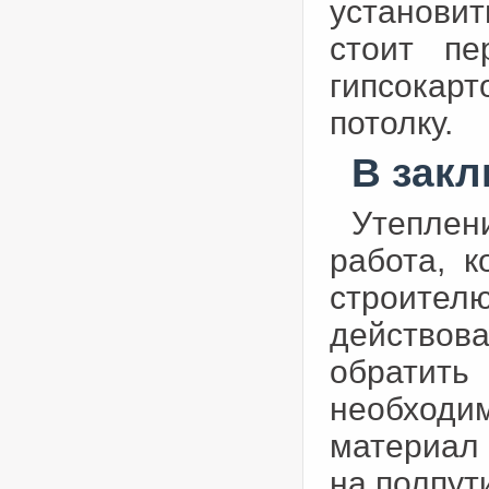
установи
стоит пе
гипсокарт
потолку.
В зак
Утепле
работа, к
строител
действова
обратит
необходи
материал 
на полпут