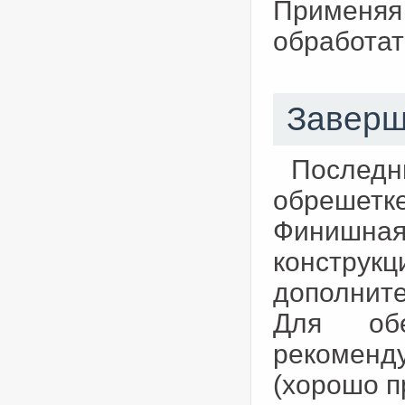
Применяя
обработат
Заверш
Послед
обрешетк
Финишная
конструкц
дополнит
Для обе
рекоменд
(хорошо п