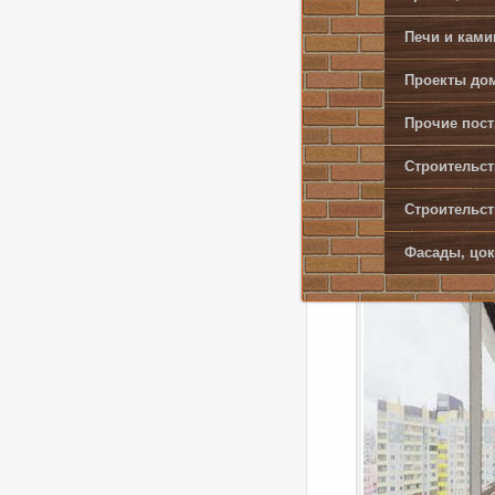
занимать
Печи и кам
Только т
Проекты дом
присоединя
Прочие пост
Присоед
Строительст
позволит
температу
Строительст
новых инж
Фасады, цок