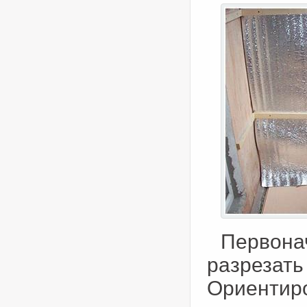
Первон
разрез
Ориентир