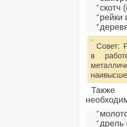
скотч 
рейки 
деревя
Совет: 
в работ
металлич
наивысше
Также
необходи
молото
дрель 