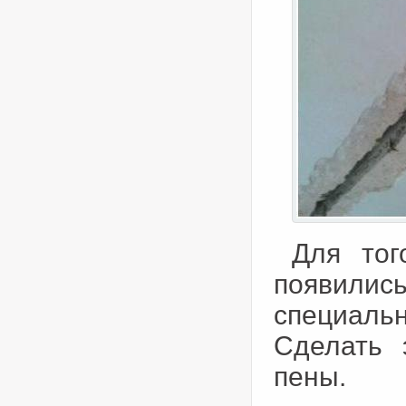
Для тог
появили
специаль
Сделать 
пены.