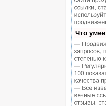
сайта проз
ссылки, ст
используй
продвижени
Что умее
— Продвиже
запросов, 
степенью к
— Регулярн
100 показа
качества п
— Все изв
вечные ссы
отзывы, ст