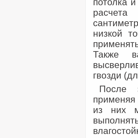
потолка и
расчет
сантиметр
низкой то
применять
Также в
высверлив
гвозди (д
После 
применяя 
из них м
выполня
влагосто