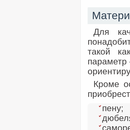
Матери
Для кач
понадоби
такой ка
параметр 
ориентиру
Кроме о
приобрест
пену;
дюбеля
саморе