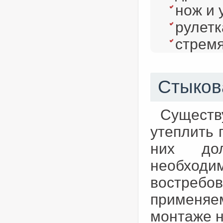
нож и 
рулетк
стремя
Стыков
Существ
утеплить 
них до
необхо
востребо
применяе
монтаже н