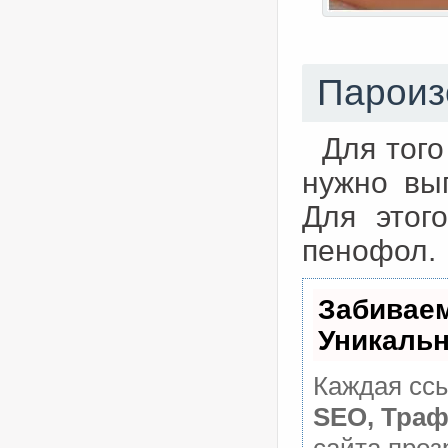
Пароиз
Для того
нужно вы
Для этог
пенофол.
Забивае
Уникаль
Каждая ссы
SEO, Траф