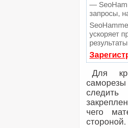
— SeoHamme
запросы, н
SeoHammer
ускоряет п
результаты
Зарегист
Для кр
саморезы
следить
закрепле
чего мат
стороной