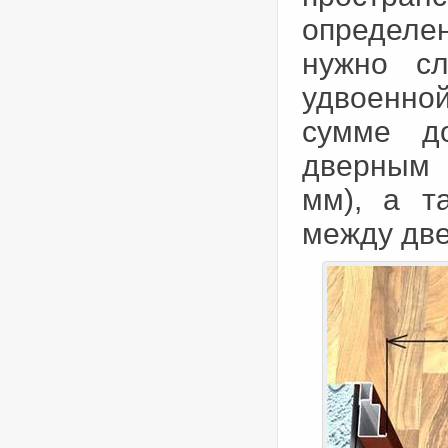
определе
нужно сл
удвоенной
сумме д
дверным 
мм), а т
между две