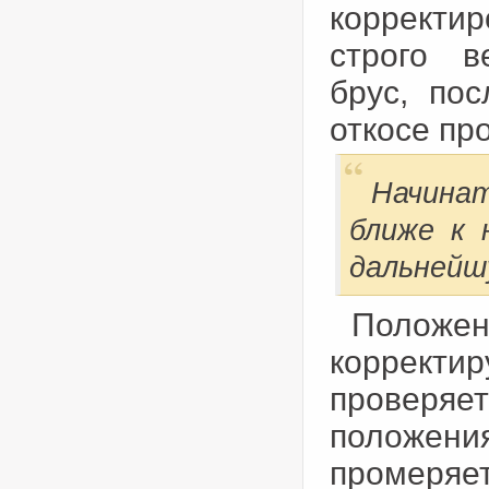
корректир
строго в
брус, по
откосе пр
Начина
ближе к 
дальнейш
Полож
корректи
проверяе
положени
промеря