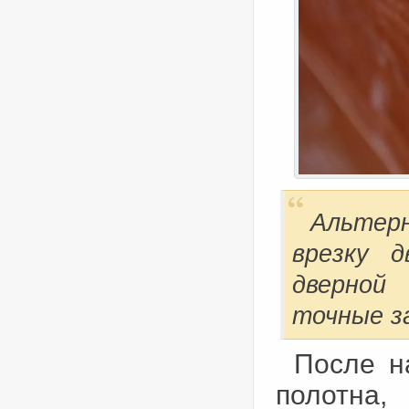
Альтер
врезку 
дверной
точные з
После н
полотна,