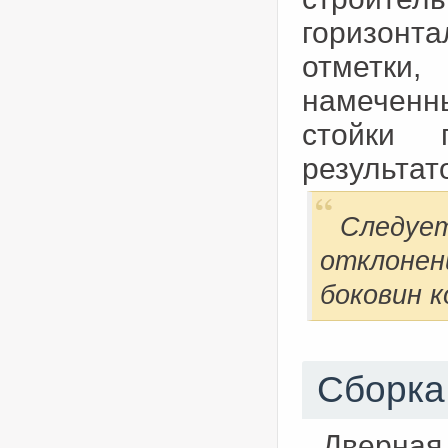
горизонт
отметки,
намеченны
стойки 
результат
Следу
отклонен
боковин к
Сборка
Дверная 