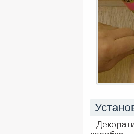
Устано
Декорат