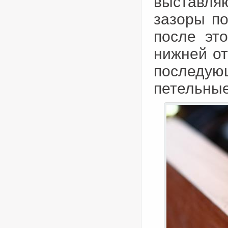
выставля
зазоры по
после эт
нижней от
последую
петельные