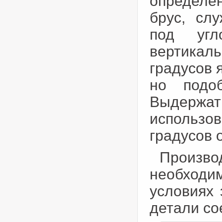
определе
брус, сл
под угл
вертикаль
градусов 
но подоб
Выдерж
использо
градусов 
Произв
необходим
условиях 
детали со