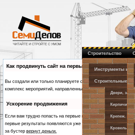
Строительство
Как продвинуть сайт на первые места?
Инструменты и о
Строительные и 
Вы создали или только планируете создать свой сайт, но не з
комплекс мероприятий, направленных на увеличение его пос
Двери, замк
Ускорение продвижения
Кирпичи, пе
Если вам трудно попасть на первые места в поиске самосто
Крепеж. Мет
первые результаты появляются уже в течение первых 7 дней. 
Кровельные
за бустер
вернут деньги.