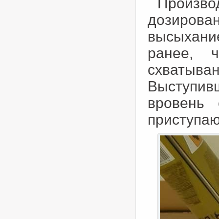
Произв
дозирова
высыхан
ранее, 
схватыва
Выступи
вровень 
приступаю