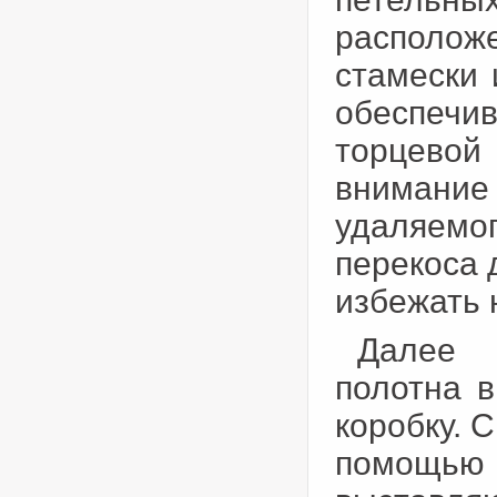
располож
стамески 
обеспечи
торцево
внимание
удаляемог
перекоса 
избежать 
Далее 
полотна 
коробку. 
помощью 