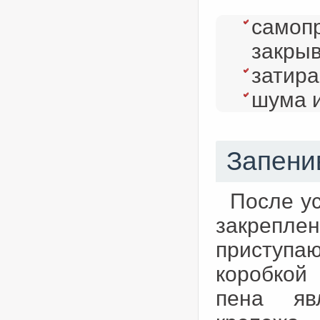
самопр
закрыв
затира
шума и
Запени
После ус
закрепл
приступаю
коробкой
пена яв