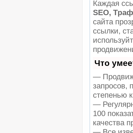
Каждая ссы
SEO, Траф
сайта проз
ссылки, ст
используй
продвижени
Что умее
— Продвиже
запросов, 
степенью к
— Регулярн
100 показа
качества п
— Все изв