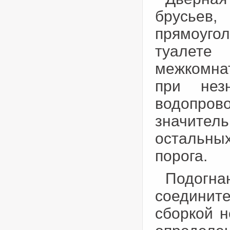
брусье
прямоуго
туалет
межкомнат
при нез
водопров
значите
остальны
порога.
Подогна
соедини
сборкой н