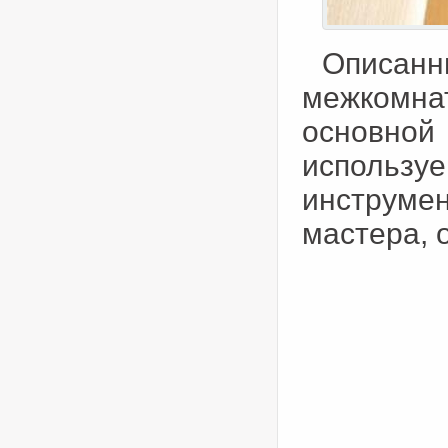
Описан
межкомн
основной 
использ
инструмен
мастера, 