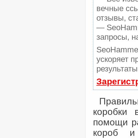
вечные ссы
отзывы, ст
— SeoHamme
запросы, н
SeoHammer
ускоряет п
результаты
Зарегист
Правил
коробки 
помощи ра
короб и