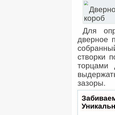
Для опр
дверное п
собранны
створки п
торцами 
выдержа
зазоры.
Забивае
Уникаль