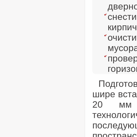
дверно
снести
кирпич
очисти
мусора
провер
горизо
Подгото
шире вста
20 мм 
техноло
последую
простр