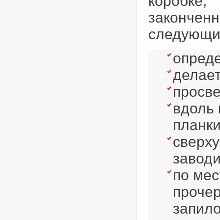
коробке
закончен
следующи
опреде
делает
просве
вдоль
планки
сверх
заводи
по мес
прочер
запило