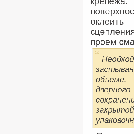
крепежа
поверхно
оклеить
сцеплени
проем сма
Необхо
застыва
объеме,
дверного
сохранен
закрытой
упаковочн