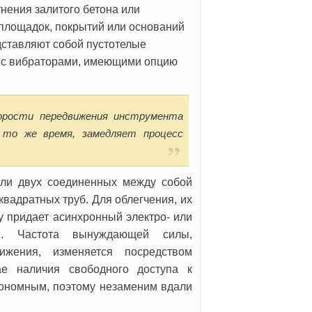
нения залитого бетона или
 площадок, покрытий или оснований
едставляют собой пустотелые
 с вибраторами, имеющими опцию
орости передвижения инструмента
 то же время, замедляет процесс
или двух соединенных между собой
вадратных труб. Для облегчения, их
 придает асинхронный электро- или
ми. Частота вынуждающей силы,
ижения, изменяется посредством
чае наличия свободного доступа к
втономным, поэтому незаменим вдали