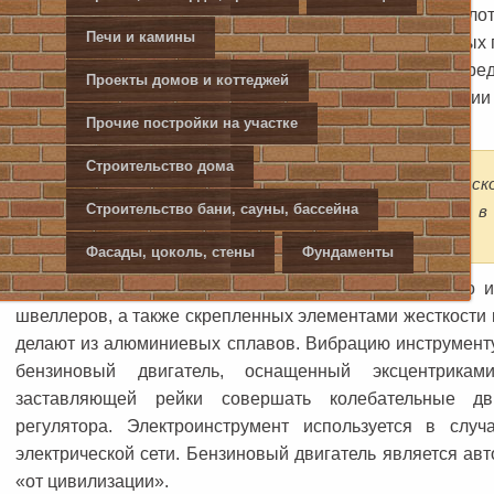
для выравнивания, сглаживания и одновременного уплот
Печи и камины
цементной смеси при устройстве стяжек, полов, уличных
дорог и т.д. Виброрейки разной длины (от 2-х метров) пр
Проекты домов и коттеджей
металлические профили или целые рамы в комплектации
регулирования частоты колебаний.
Прочие постройки на участке
Строительство дома
Повышение интенсивности вибраций и снижение ск
Строительство бани, сауны, бассейна
позволяет получить качественное уплотнение, но, в
работы.
Фасады, цоколь, стены
Фундаменты
Конструкция самих реек может состоять из одного 
швеллеров, а также скрепленных элементами жесткости к
делают из алюминиевых сплавов. Вибрацию инструменту
бензиновый двигатель, оснащенный эксцентрика
заставляющей рейки совершать колебательные дв
регулятора. Электроинструмент используется в слу
электрической сети. Бензиновый двигатель является а
«от цивилизации».