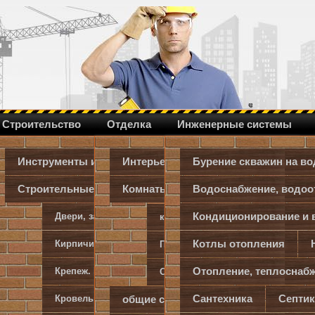
Строительство
Отделка
Инженерные системы
Инструменты и оборудование
Интерьер
Бурение скважин на во
Клинкерная плитка
Строительные и отделочные материалы
Комнаты
Водоснабжение, водоо
Ванная
Гостиная
Кондиционирование и 
Двери, замки
Изоляционные материалы
кабинет
Кухня
Лоджия
Котлы отопления
Кирпичи, пеноблоки, плиты
Прихожая, коридор
Сауна
Отопление, теплоснабж
Крепеж. Метизы. Прочие металлоизделия
Спальная
Спортзал
Т
Сантехника
Септи
общие советы и приемы
Кровельные материалы