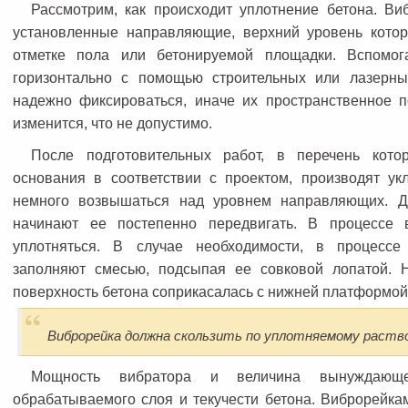
Рассмотрим, как происходит уплотнение бетона. Ви
установленные направляющие, верхний уровень кото
отметке пола или бетонируемой площадки. Вспомог
горизонтально с помощью строительных или лазерн
надежно фиксироваться, иначе их пространственное 
изменится, что не допустимо.
После подготовительных работ, в перечень кото
основания в соответствии с проектом, производят ук
немного возвышаться над уровнем направляющих. Д
начинают ее постепенно передвигать. В процессе 
уплотняться. В случае необходимости, в процессе
заполняют смесью, подсыпая ее совковой лопатой. 
поверхность бетона соприкасалась с нижней платформой
Виброрейка должна скользить по уплотняемому раство
Мощность вибратора и величина вынуждающ
обрабатываемого слоя и текучести бетона. Виброрейка