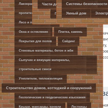
Системы безопасности
Части дома/ квартиры
Лакокрасочные материалы, антисептики,
Окна, две
Умный дом
Электр
пропитки
Уплотнение бетона. Виброрейки с э
Потолок
Стены
бензиновыми двигателями
Лесо и пиломатериалы
Окна и остекление
Плитка, камень
После заливки бетонного раствора в опалубку, он на
весом с той или иной степенью интенсивности. Чтобы вн
Покрытия для полов
Сайдинг
а щебень как можно ближе притерся друг к другу, 
Стеновые материалы, бетон и жби
Виброрейки используются для подвижных растворов
применяются более энергичные методы, такие как прессо
Сыпучие и вяжущие материалы,
усиленное трамбование и прокат.
строительные смеси
Утеплители, теплоизоляция
Строительство домов, коттеджей и сооружений
Особенности и преимуществ
Геологические и геодезические изыскания
Инструмент относится к специальному профессионально
Крыши, мансарды, кровли
Лестницы