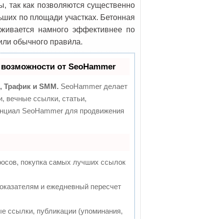
, так как позволяются существенно
ьших по площади участках. Бетонная
аживается намного эффективнее по
ли обычного прави́ла.
 возможности от SeoHammer
, Трафик и SMM.
SeoHammer делает
, вечные ссылки, статьи,
тенциал SeoHammer для продвижения
росов, покупка самых лучших ссылок
показателям и ежедневный пересчет
е ссылки, публикации (упоминания,