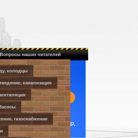
Вопросы наших читателей
ду, колодцы
тведение, канализация
Детская
вентиляция
, балкон
Насосы
ение, газоснабжение
уалет
ки