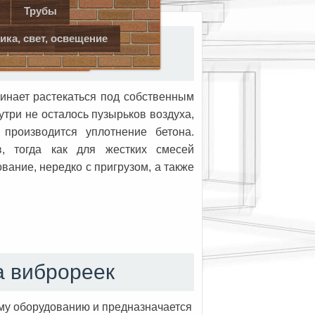
Трубы
ри
Пол
ика, свет, освещение
лектрическими и
чинает растекаться под собственным
утри не осталось пузырьков воздуха,
производится уплотнение бетона.
, тогда как для жестких смесей
вание, нередко с пригрузом, а также
а виброреек
му оборудованию и предназначается