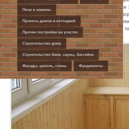
имеются, следует расчистить поврежденный участок и 
Печи и камины
этого нужно специалисты советуют присмотреться непоср
заменить, если, к примеру, рассохлась или частично сл
Проекты домов и коттеджей
сами стекла могут треснуть или же помутнеть. Это т
Прочие постройки на участке
решить в кратчайшие сроки.
Строительство дома
Строительство бани, сауны, бассейна
Фасады, цоколь, стены
Фундаменты