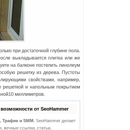
только при достаточной глубине пола.
после выкладывается плитка или же
уете на балконе постелить линолеум
особую решетку из дерева. Пустоты
олирующими свойствами, например,
ду решеткой и напольным покрытием
иной10 миллиметров.
 возможности от SeoHammer
, Трафик и SMM.
SeoHammer делает
, вечные ссылки, статьи,