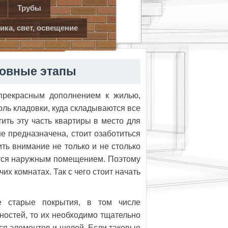
Трубы
ри
Пол
ика, свет, освещение
новные этапы
прекрасным дополнением к жилью,
оль кладовки, куда складываются все
ить эту часть квартиры в место для
не предназначена, стоит озаботиться
ть внимание не только и не столько
яется наружным помещением. Поэтому
их комнатах. Так с чего стоит начать
е старые покрытия, в том числе
ностей, то их необходимо тщательно
ся элементов и щелей. Если таковые