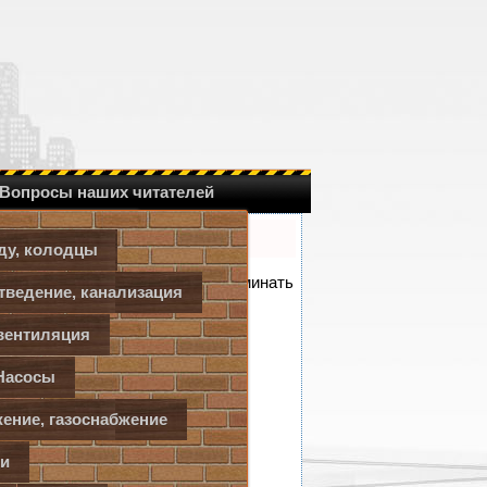
Вопросы наших читателей
ду, колодцы
идеть свое расписание, но и напоминать
тведение, канализация
Детская
вентиляция
, балкон
Насосы
ение, газоснабжение
уалет
ки